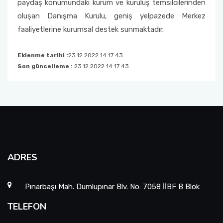
paydaş konumundaki kurum ve kuruluş temsilcilerinden
oluşan Danışma Kurulu, geniş yelpazede Merkez
faaliyetlerine kurumsal destek sunmaktadır.
Eklenme tarihi :
23.12.2022 14:17:43
Son güncelleme :
23.12.2022 14:17:43
ADRES
Pınarbaşı Mah. Dumlupınar Blv. No: 7058 İİBF B Blok
TELEFON