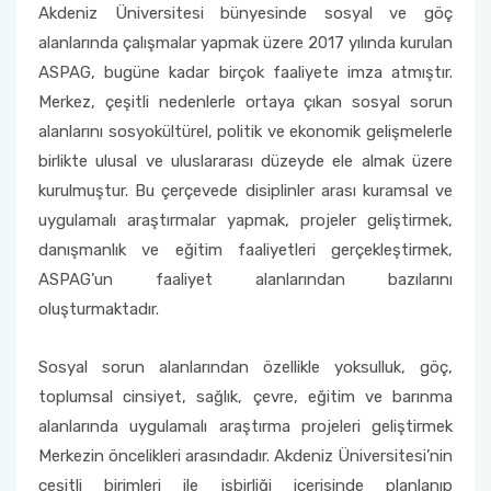
Eskişehir ‘Kökler ve Kanatlar’ Karma Resim ve
Akdeniz Üniversitesi bünyesinde sosyal ve göç
Seramik Sergisi
alanlarında çalışmalar yapmak üzere 2017 yılında kurulan
ASPAG, bugüne kadar birçok faaliyete imza atmıştır.
ASPAG Araştırma Ekibinden Uluslararası Başarı
Merkez, çeşitli nedenlerle ortaya çıkan sosyal sorun
alanlarını sosyokültürel, politik ve ekonomik gelişmelerle
Antalya - Uluslararası Göç ve Birlikte Yaşam
birlikte ulusal ve uluslararası düzeyde ele almak üzere
Karma Sergisi
kurulmuştur. Bu çerçevede disiplinler arası kuramsal ve
uygulamalı araştırmalar yapmak, projeler geliştirmek,
Muratpaşa Parkları Uluslararası Kültür ve
danışmanlık ve eğitim faaliyetleri gerçekleştirmek,
Dostluk Gezisi Programı
ASPAG’un faaliyet alanlarından bazılarını
Antalya- Uluslararası Göç ve Birlikte Yaşam
oluşturmaktadır.
Paneli
Sosyal sorun alanlarından özellikle yoksulluk, göç,
toplumsal cinsiyet, sağlık, çevre, eğitim ve barınma
alanlarında uygulamalı araştırma projeleri geliştirmek
Merkezin öncelikleri arasındadır. Akdeniz Üniversitesi’nin
çeşitli birimleri ile işbirliği içerisinde planlanıp