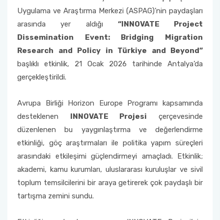
Eskişehir ‘Kökler ve Kanatlar’ Karma Resim ve
Uygulama ve Araştırma Merkezi (ASPAG)’nin paydaşları
Seramik Sergisi
arasında yer aldığı
“INNOVATE Project
Dissemination Event: Bridging Migration
ASPAG Araştırma Ekibinden Uluslararası Başarı
Research and Policy in Türkiye and Beyond”
başlıklı etkinlik, 21 Ocak 2026 tarihinde Antalya’da
Antalya - Uluslararası Göç ve Birlikte Yaşam
Karma Sergisi
gerçekleştirildi.
Muratpaşa Parkları Uluslararası Kültür ve
Avrupa Birliği Horizon Europe Programı kapsamında
Dostluk Gezisi Programı
desteklenen
INNOVATE Projesi
çerçevesinde
düzenlenen bu yaygınlaştırma ve değerlendirme
Antalya- Uluslararası Göç ve Birlikte Yaşam
etkinliği, göç araştırmaları ile politika yapım süreçleri
Paneli
arasındaki etkileşimi güçlendirmeyi amaçladı. Etkinlik;
akademi, kamu kurumları, uluslararası kuruluşlar ve sivil
toplum temsilcilerini bir araya getirerek çok paydaşlı bir
tartışma zemini sundu.