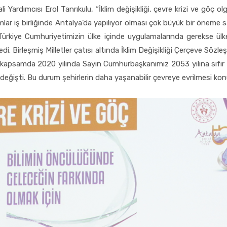
Yardımcısı Erol Tanrıkulu, “İklim değişikliği, çevre krizi ve göç ol
mlar iş birliğinde Antalya’da yapılıyor olması çok büyük bir öneme 
 Türkiye Cumhuriyetimizin ülke içinde uygulamalarında gerekse ül
edi. Birleşmiş Milletler çatısı altında İklim Değişikliği Çerçeve Sö
Bu kapsamda 2020 yılında Sayın Cumhurbaşkanımız 2053 yılına sıfır e
k değişti. Bu durum şehirlerin daha yaşanabilir çevreye evrilmesi kon