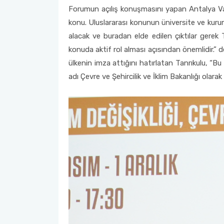
Forumun açılış konuşmasını yapan Antalya Vali 
konu. Uluslararası konunun üniversite ve kuru
alacak ve buradan elde edilen çıktılar gerek
konuda aktif rol alması açısından önemlidir.” d
ülkenin imza attığını hatırlatan Tanrıkulu, “
adı Çevre ve Şehircilik ve İklim Bakanlığı olara