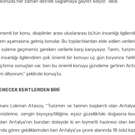
u konuda her zaman destek sağlamaya gayret ediyor.” dedi.
mli bir konu, disiplinler arası uluslararası bütün insanlığı ilgilend
m aşamasına gelmiş konular. Bu toplantılardan elde edilen verileri
eyleme geçmemiz gereken verilerle karşı karşıyayız. Tarım, turizm, sağ
insanlığı ilgilendiren çok önemli bir konuyu üç gün boyunca farklı
aştırma sonuçları var. ben bu önemli konuyu gündeme getiren Antal
ni diliyorum.” şeklinde konuştu.
LENECEK KENTLERDEN BİRİ
anı Lokman Atasoy, “Turizmin ve tarımın başkenti olan Antalya
nizlerine, zengin biyoçeşitliliğine, eşsiz güzellikteki doğasına kı
 olan Antalya’nın bundan dolayıdır ki en kıymetli hazinesi olan k
da görev geldiklerinden beri Antalya’ya çevre alanında 18 ödül kazan