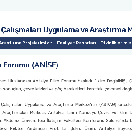
ç Çalışmaları Uygulama ve Araştırma 
Araştırma Projelerimiz
Faaliyet Raporları
Etkinliklerimiz
m Forumu (ANİSF)
n Uluslararası Antalya Bilim Forumu başladı. "İklim Değişikliği, Ç
 sonuçları, çevre krizleri ve göç hareketleri, kentteki çevresel değ
ç Çalışmaları Uygulama ve Araştırma Merkezi'nin (ASPAG) öncül
Araştırmaları Merkezi, Antalya Tarım Konseyi, Çevre ve İklim De
. Akdeniz Üniversitesi İletişim Fakültesi Konferans Salonu'nda 
rsitesi Rektör Yardımcısı Prof. Dr. Şükrü Özen, Antalya Büyü