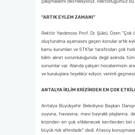
çalışmalarını destekliyoruz. Rektörlüğümüz b
“ARTIK EYLEM ZAMANI”
Rektör Yardımcısı Prof. Dr. Şükrü Özen “Çok öne
oluşturulma aşamasını geçen konular artık eyle
kamu kurumları ve STK’lar tarafından çok hızlı 
bilim alının sorumluluğunda değil aslında tüm 
sunumlar var. Alanda çalışan hocalarımızın ar
ve kuruluşlara teşekkür ediyor, verimli geçmesi
ANTALYA İKLİM KRİZİNDEN EN ÇOK ETKİ
Antalya Büyükşehir Belediyesi Başkan Danışm
suyuna, havasına, mavi bayraklı plajlarına, de
krizinden en çok etkilenecek kentlerden biri
büyük risk altındadır.” dedi. Atasoy konuşmasın