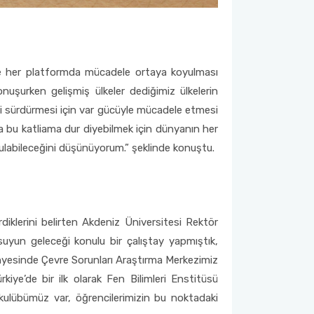
likte her platformda mücadele ortaya koyulması
nuşurken gelişmiş ülkeler dediğimiz ülkelerin
ni sürdürmesi için var gücüyle mücadele etmesi
a bu katliama dur diyebilmek için dünyanın her
rtulabileceğini düşünüyorum.” şeklinde konuştu.
klerini belirten Akdeniz Üniversitesi Rektör
suyun geleceği konulu bir çalıştay yapmıştık,
bünyesinde Çevre Sorunları Araştırma Merkezimiz
iye’de bir ilk olarak Fen Bilimleri Enstitüsü
ci kulübümüz var, öğrencilerimizin bu noktadaki