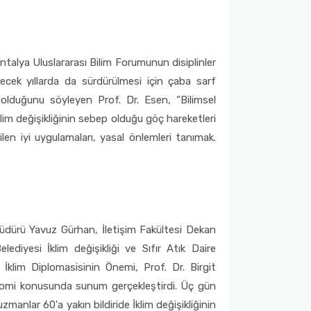
talya Uluslararası Bilim Forumunun disiplinler
elecek yıllarda da sürdürülmesi için çaba sarf
ek olduğunu söyleyen Prof. Dr. Esen, “Bilimsel
klim değişikliğinin sebep olduğu göç hareketleri
rilen iyi uygulamaları, yasal önlemleri tanımak.
Müdürü Yavuz Gürhan, İletişim Fakültesi Dekan
iyesi İklim değişikliği ve Sıfır Atık Daire
klim Diplomasisinin Önemi, Prof. Dr. Birgit
onomi konusunda sunum gerçekleştirdi. Üç gün
manlar 60'a yakın bildiride İklim değişikliğinin