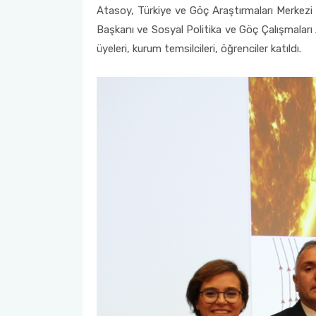
Sergisi
Atasoy, Türkiye ve Göç Araştırmaları Merkezi 
Başkanı ve Sosyal Politika ve Göç Çalışmaları
ASPAG Araştırma Ekibinden Uluslararası Başarı
üyeleri, kurum temsilcileri, öğrenciler katıldı.
Antalya - Uluslararası Göç ve Birlikte Yaşam Karma Sergisi
Muratpaşa Parkları Uluslararası Kültür ve Dostluk Gezisi
Programı
Antalya- Uluslararası Göç ve Birlikte Yaşam Paneli