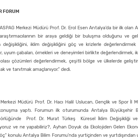
İR FORUM
ASPAG Merkezi Müdürü Prof. Dr. Erol Esen Antalya’da bir ilk olan An
i araştırmacılarının bir araya geldiği bir buluşma olduğunu ve g
değişikliğini, iklim değişikliğini göç ve krizlerle değerlendirm
r, uyum çabaları, örnekleri ve deneyimleri birlikte değerlendirmek, i
e olası çözümleri değerlendirmek, çeşitli bölge ve ülkelerde gelişti
mak ve tanıtmak amaçlanıyor.” dedi.
Merkezi Müdürü Prof. Dr. Hacı Halil Uslucan, Gençlik ve Spor İl 
konuşma yaptı. Forumun ilk oturumunda Antalya Büyükşehir Beled
rlüğünde Prof. Dr. Murat Türkeş Küresel İklim Değişikliği ve İ
biliyoruz ve ne yapabiliriz?, Ayhan Doyuk da Ekolojiden Gelen Ek
 Göç" konulu Antalya Bilim Forumu'nda yurtiçinden ve yurtdışından uz