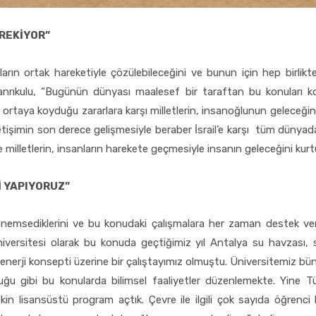
REKİYOR”
anların ortak hareketiyle çözülebileceğini ve bunun için hep bir
Tanrıkulu, “Bugünün dünyası maalesef bir taraftan bu konuları ko
n ortaya koyduğu zararlara karşı milletlerin, insanoğlunun geleceği
tişimin son derece gelişmesiyle beraber İsrail’e karşı tüm dünyad
e milletlerin, insanların harekete geçmesiyle insanın geleceğini ku
İ YAPIYORUZ”
nemsediklerini ve bu konudaki çalışmalara her zaman destek verdi
iversitesi olarak bu konuda geçtiğimiz yıl Antalya su havzası, 
fır enerji konsepti üzerine bir çalıştayımız olmuştu. Üniversitemiz 
 gibi bu konularda bilimsel faaliyetler düzenlemekte. Yine Türk
lişkin lisansüstü program açtık. Çevre ile ilgili çok sayıda öğren