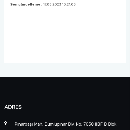
Eskişehir ‘Kökler ve Kanatlar’ Karma Resim ve
Son güncelleme :
17.05.2023 13:21:05
Seramik Sergisi
ASPAG Araştırma Ekibinden Uluslararası Başarı
Antalya - Uluslararası Göç ve Birlikte Yaşam
Karma Sergisi
Muratpaşa Parkları Uluslararası Kültür ve
Dostluk Gezisi Programı
Antalya- Uluslararası Göç ve Birlikte Yaşam
Paneli
ADRES
Pınarbaşı Mah. Dumlupınar Blv. No: 7058 İİBF B Blok