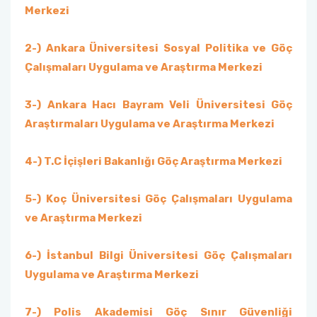
Eskişehir ‘Kökler ve Kanatlar’ Karma Resim ve
Merkezi
Seramik Sergisi
2-) Ankara Üniversitesi Sosyal Politika ve Göç
ASPAG Araştırma Ekibinden Uluslararası Başarı
Çalışmaları Uygulama ve Araştırma Merkezi
Antalya - Uluslararası Göç ve Birlikte Yaşam
3-) Ankara Hacı Bayram Veli Üniversitesi Göç
Karma Sergisi
Araştırmaları Uygulama ve Araştırma Merkezi
Muratpaşa Parkları Uluslararası Kültür ve
4-) T.C İçişleri Bakanlığı Göç Araştırma Merkezi
Dostluk Gezisi Programı
5-) Koç Üniversitesi Göç Çalışmaları Uygulama
Antalya- Uluslararası Göç ve Birlikte Yaşam
Paneli
ve Araştırma Merkezi
6-) İstanbul Bilgi Üniversitesi Göç Çalışmaları
Uygulama ve Araştırma Merkezi
7-) Polis Akademisi Göç Sınır Güvenliği