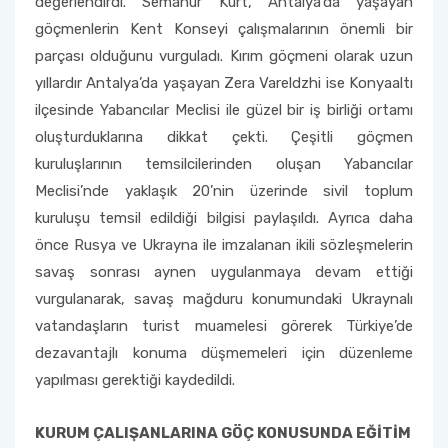
değerlendirdi. Semanur Kurt, Antalya’da yaşayan
göçmenlerin Kent Konseyi çalışmalarının önemli bir
parçası olduğunu vurguladı. Kırım göçmeni olarak uzun
yıllardır Antalya’da yaşayan Zera Vareldzhi ise Konyaaltı
ilçesinde Yabancılar Meclisi ile güzel bir iş birliği ortamı
oluşturduklarına dikkat çekti. Çeşitli göçmen
kuruluşlarının temsilcilerinden oluşan Yabancılar
Meclisi’nde yaklaşık 20’nin üzerinde sivil toplum
kuruluşu temsil edildiği bilgisi paylaşıldı. Ayrıca daha
önce Rusya ve Ukrayna ile imzalanan ikili sözleşmelerin
savaş sonrası aynen uygulanmaya devam ettiği
vurgulanarak, savaş mağduru konumundaki Ukraynalı
vatandaşların turist muamelesi görerek Türkiye’de
dezavantajlı konuma düşmemeleri için düzenleme
yapılması gerektiği kaydedildi.
KURUM ÇALIŞANLARINA GÖÇ KONUSUNDA EĞİTİM