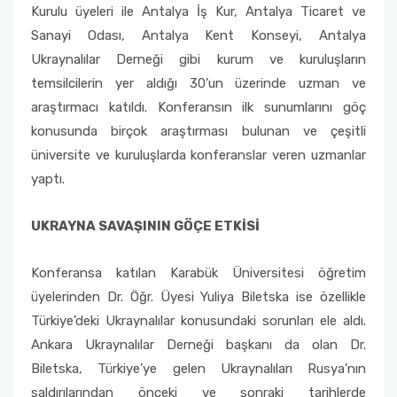
Eskişehir ‘Kökler ve Kanatlar’ Karma Resim ve
Kurulu üyeleri ile Antalya İş Kur, Antalya Ticaret ve
Seramik Sergisi
Sanayi Odası, Antalya Kent Konseyi, Antalya
Ukraynalılar Derneği gibi kurum ve kuruluşların
ASPAG Araştırma Ekibinden Uluslararası Başarı
temsilcilerin yer aldığı 30’un üzerinde uzman ve
araştırmacı katıldı. Konferansın ilk sunumlarını göç
Antalya - Uluslararası Göç ve Birlikte Yaşam
konusunda birçok araştırması bulunan ve çeşitli
Karma Sergisi
üniversite ve kuruluşlarda konferanslar veren uzmanlar
yaptı.
Muratpaşa Parkları Uluslararası Kültür ve
Dostluk Gezisi Programı
UKRAYNA SAVAŞININ GÖÇE ETKİSİ
Antalya- Uluslararası Göç ve Birlikte Yaşam
Paneli
Konferansa katılan Karabük Üniversitesi öğretim
üyelerinden Dr. Öğr. Üyesi Yuliya Biletska ise özellikle
Türkiye’deki Ukraynalılar konusundaki sorunları ele aldı.
Ankara Ukraynalılar Derneği başkanı da olan Dr.
Biletska, Türkiye’ye gelen Ukraynalıları Rusya’nın
saldırılarından önceki ve sonraki tarihlerde